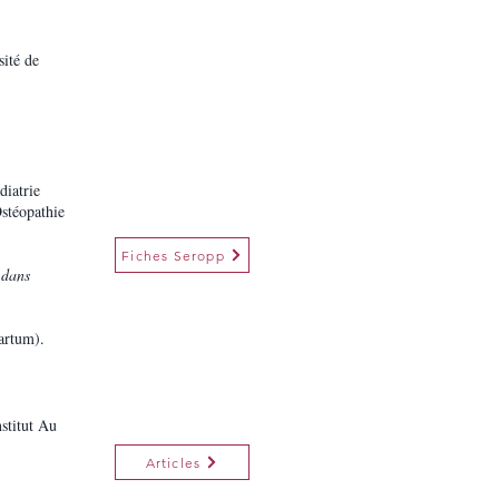
sité de
diatrie
stéopathie
Fiches Seropp
 dans
partum).
nstitut Au
Articles